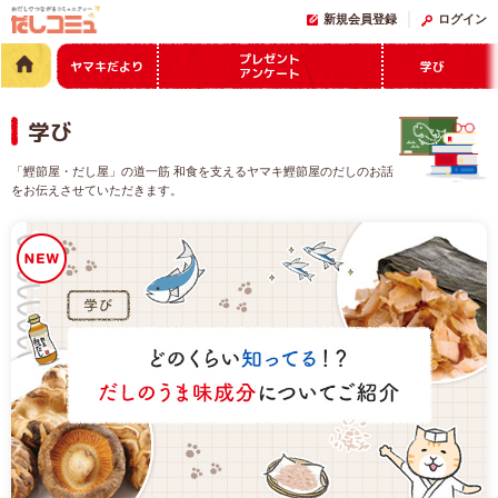
新規会員登録
ログイン
プレゼント
ヤマキだより
学び
アンケート
学び
「鰹節屋・だし屋」の道一筋 和食を支えるヤマキ鰹節屋のだしのお話
をお伝えさせていただきます。