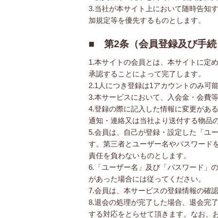
3.当社が本サイト上において随時告知
加規定等を優先するものとします。
■ 第2条（会員登録及び手
1.本サイトの会員とは、本サイトに定
承認することによって完了します。
2.1人につき登録は1アカウントのみ
3.本サービスにおいて、入会金・会費
4.登録の際に記入した情報に変更があ
通知・連絡又は当社より送付する物品
5.会員は、自己が登録・設定した「ユ
す。第三者とユーザー名やパスワード
責任を負わないものとします。
6.「ユーザー名」及び「パスワード」
があった場合には従ってください。
7.会員は、本サービスの登録情報の確
8.退会の処理が完了した場合、退会完
する対応をとらせて頂きます。なお、