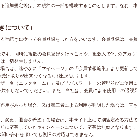
する追加規定等は、本規約の一部を構成するものとします。なお、
続きについて）
める手続きに従って会員登録をした方をいいます。会員登録は、会
可能です。同時に複数の会員登録を行うことや、複数人で1つのアカ
等は一切発生しません。
る場合は、速やかに「マイページ」の「会員情報編集」より更新し
の受け取りが出来なくなる可能性があります。
ーザー名（ニックネーム）」及び「パスワード」の管理並びに使用
を共有しないでください。また、当社は、会員による使用上の過誤
の盗用があった場合、又は第三者による利用が判明した場合は、直
認、変更、退会を希望する場合は、本サイト上にて別途定める方法
了前に応募していたキャンペーンについて、応募は無効となります
お問い合わせ頂いても復旧の対応はできません。