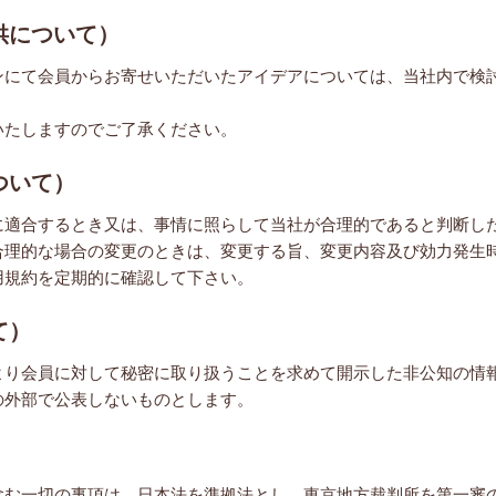
供について）
ンにて会員からお寄せいただいたアイデアについては、当社内で検
。
いたしますのでご了承ください。
ついて）
に適合するとき又は、事情に照らして当社が合理的であると判断し
合理的な場合の変更のときは、変更する旨、変更内容及び効力発生
用規約を定期的に確認して下さい。
て）
より会員に対して秘密に取り扱うことを求めて開示した非公知の情
の外部で公表しないものとします。
）
含む一切の事項は、日本法を準拠法とし、東京地方裁判所を第一審