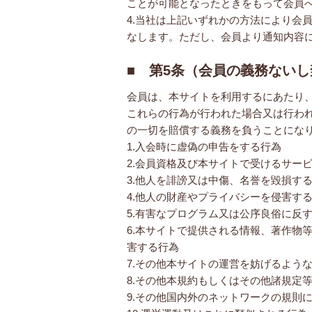
ことが可能となったときをもって会員
4.当社は上記いずれかの方法により会
なします。ただし、会員より通知内容
■ 第5条（会員の義務ない
会員は、本サイトを利用するにあたり
これらの行為が行われた場合又は行わ
の一切を賠償する義務を負うことにな
1.入会時に虚偽の申告をする行為
2.会員資格及び本サイトで受けるサー
3.他人を誹謗又は中傷、名誉を毀損す
4.他人の財産やプライバシーを侵害す
5.有害なプログラム又は公序良俗に反
6.本サイトで提供される情報、著作物
害する行為
7.その他本サイトの運営を妨げるよう
8.その他本規約もしくはその他諸規定
9.その他国内外のネットワークの規則