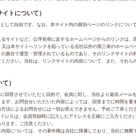
サイトについて）
則として自由です。なお、本サイト内の個別ページのリンクについ
えるサイトなど、公序良俗に反するホームページからのリンクは、
る、又は本サイトへリンクを貼っている当社以外の第三者のホームペ
トの責任で運営・管理されているものであり、そのリンクサイトの
てください。当社は、リンクサイトの内容について、また、それら
いて）
問に回答させていただく目的で、会員に対し、当社より返信メール
ります。お問合せいただいた内容によっては、回答までに時間を要
の方法によるお問合せには一切お答えできません。予めご了承くだ
アドレスは、会員登録時に記入したアドレスを正確にご入力くださ
あります。ご注意ください。
た内容については、その著作権は当社に帰属しており、当社に無断