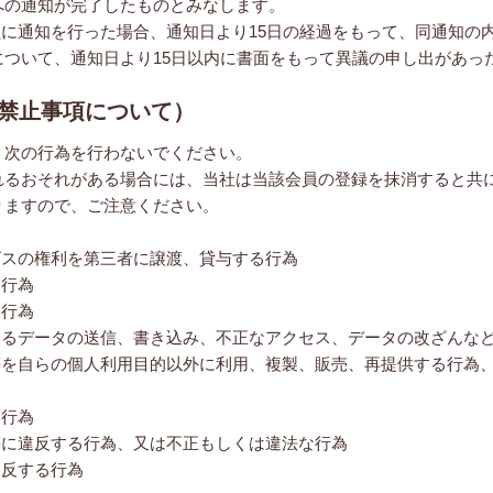
への通知が完了したものとみなします。
員に通知を行った場合、通知日より15日の経過をもって、同通知の
について、通知日より15日以内に書面をもって異議の申し出があっ
し禁止事項について）
、次の行為を行わないでください。
れるおそれがある場合には、当社は当該会員の登録を抹消すると共
りますので、ご注意ください。
ビスの権利を第三者に譲渡、貸与する行為
る行為
る行為
するデータの送信、書き込み、不正なアクセス、データの改ざんな
等を自らの個人利用目的以外に利用、複製、販売、再提供する行為
な行為
等に違反する行為、又は不正もしくは違法な行為
に反する行為