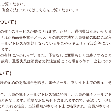
をご覧ください。
、退会方法についてはこちらをご覧ください。»
について）
トの種々のサービスが提供されます。ただし、通信費は別途かかり
選された商品等を電子メール、その他の方法で会員登録の際にご記
メールアドレスが無効となっている場合やセキュリティ設定等によ
ります。
諾の有無にかかわらず、また、予告なしに変更もしくは終了するこ
、故意、重過失又は消費者契約法違反による場合を除き、当社はそ
いて）
別段の定めのある場合を除き、電子メール、本サイト上での掲示、
場合、会員の電子メールアドレス宛に発信し、会員の電子メールア
のとみなします。重要なお知らせも含まれますので、確認して下さ
示で行われる場合、当該通知が本サイト上に掲示され、会員が本サ