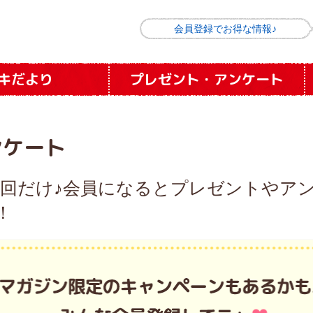
会員登録でお得な情報♪
キだより
プレゼント
・
アンケート
ンケート
1回だけ♪会員になると
プレゼントやア
！