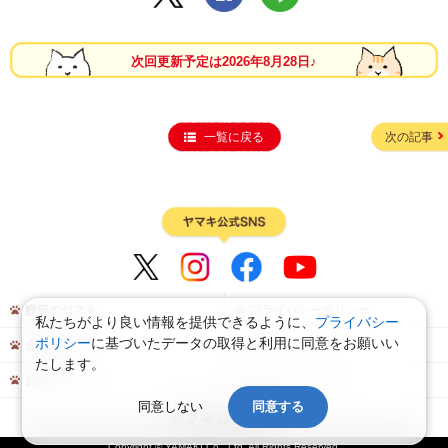
次回更新予定は2026年8月28日♪
一覧に戻る
次の記事
鰹節のヤマキ
プライバシーポリシー
私たちがより良い情報を提供できるように、
プライバシー
ポリシー
に基づいたデータの取得と利用に同意をお願いい
会員規約
サイトマップ
たします。
お問い合わせ
よくあるご質問
同意しない
同意する
Copyright © YAMAKI Co., Ltd. All Rights Reserved.