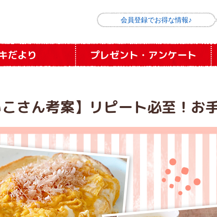
会員登録でお得な情報♪
キだより
プレゼント
・
アンケート
いこさん考案】リピート必至！お手