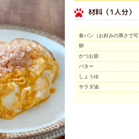
材料（1人分）
食パン（お好みの厚さで可
卵
かつお節
バター
しょうゆ
サラダ油