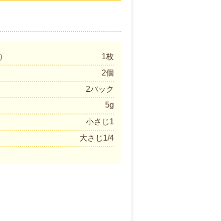
）
1枚
2個
2パック
5g
小さじ1
大さじ1/4