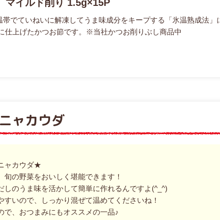
マイルド削り 1.5g×15P
温帯でていねいに解凍してうま味成分をキープする「氷温熟成法」
※)に仕上げたかつお節です。※当社かつお削りぶし商品中
ニャカウダ
ニャカウダ★
、旬の野菜をおいしく堪能できます！
しのうま味を活かして簡単に作れるんですよ(^_^)
やすいので、しっかり混ぜて温めてくださいね！
ので、おつまみにもオススメの一品♪