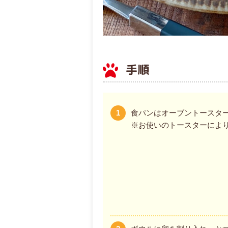
手順
1
食パンはオーブントースター(
※お使いのトースターによ