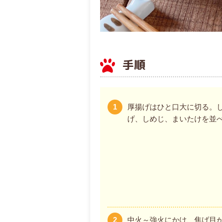
手順
1
厚揚げはひと口大に切る。
げ、しめじ、まいたけを並
2
中火～強火にかけ、焦げ目