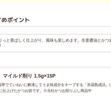
すめポイント
リっと香ばしく仕上がり、風味も楽しめます。生姜醬油とかつ
！
マイルド削り 1.5g×15P
温帯でていねいに解凍してうま味成分をキープする「氷温熟成法」
※)に仕上げたかつお節です。※当社かつお削りぶし商品中