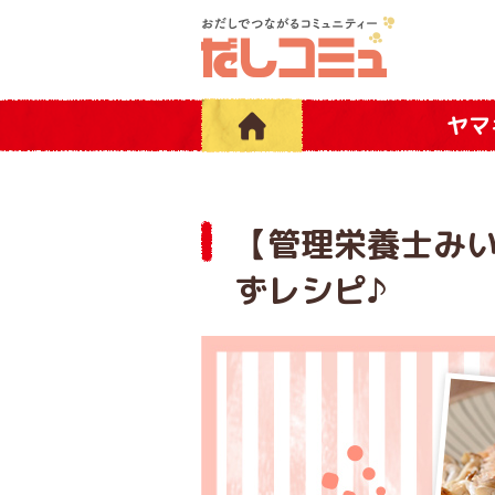
ヤマ
【管理栄養士み
ずレシピ♪