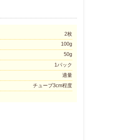
2枚
100g
50g
1パック
適量
チューブ3cm程度