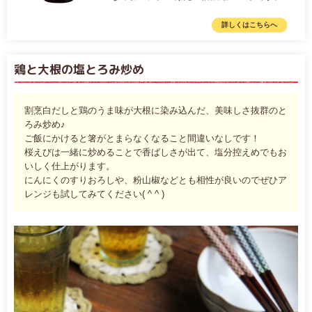
詳しくはこちらへ
鶏と大根の塩とろみ炒め
割烹白だしと鶏のうま味が大根に染み込んだ、美味しさ抜群のと
ろみ炒め♪
ご飯にかけると箸がとまらなくなること間違いなしです！
桜えびは一緒に炒めることで香ばしさが出て、塩分控えめでもお
いしく仕上がります。
にんにくのすりおろしや、粉山椒などとも相性が良いので
ぜひア
レンジも試してみてください( ^ ^ )