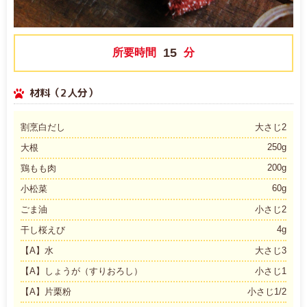
15
所要時間
分
材料（2人分）
割烹白だし
大さじ2
250g
大根
200g
鶏もも肉
60g
小松菜
ごま油
小さじ2
4g
干し桜えび
【A】水
大さじ3
【A】しょうが（すりおろし）
小さじ1
【A】片栗粉
小さじ1/2