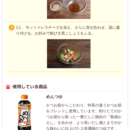
1と、モッツァレラチーズを加え、さらに混ぜ合わせ、器に盛
3
り付ける。お好みで粗びき黒こしょうをふる。
使用している商品
めんつゆ
かつお節からこだわり、特長の違うかつお節
をブレンドし使用しています。削りたてのか
つお節から取った一番だしに独自の「熟成か
えし」を合わせ、より高いだし感とまろやか
な味わいに仕上げた２倍濃縮のつゆです。