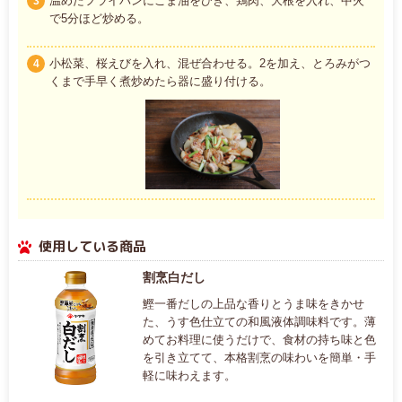
温めたフライパンにごま油をひき、鶏肉、大根を入れ、中火
3
で5分ほど炒める。
小松菜、桜えびを入れ、混ぜ合わせる。2を加え、とろみがつ
4
くまで手早く煮炒めたら器に盛り付ける。
使用している商品
割烹白だし
鰹一番だしの上品な香りとうま味をきかせ
た、うす色仕立ての和風液体調味料です。薄
めてお料理に使うだけで、食材の持ち味と色
を引き立てて、本格割烹の味わいを簡単・手
軽に味わえます。