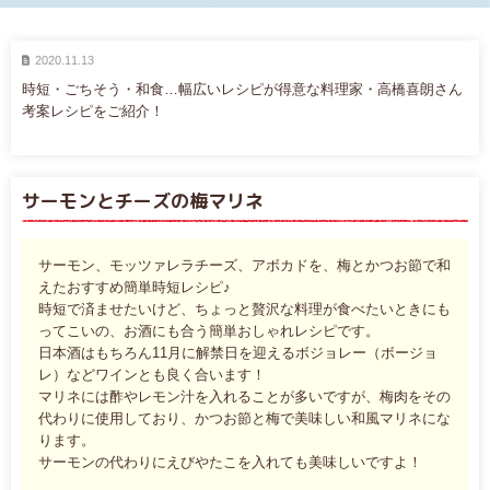
2020.11.13
時短・ごちそう・和食…幅広いレシピが得意な料理家・高橋喜朗さん
考案レシピをご紹介！
サーモンとチーズの梅マリネ
サーモン、モッツァレラチーズ、アボカドを、梅とかつお節で和
えたおすすめ簡単時短レシピ♪
時短で済ませたいけど、ちょっと贅沢な料理が食べたいときにも
ってこいの、お酒にも合う簡単おしゃれレシピです。
日本酒はもちろん11月に解禁日を迎えるボジョレー（ボージョ
レ）などワインとも良く合います！
マリネには酢やレモン汁を入れることが多いですが、
梅肉をその
代わりに使用しており、かつお節と梅で美味しい和風マリネにな
ります。
サーモンの代わりにえびやたこを入れても美味しいですよ！