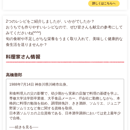
詳しくはこちらへ
2つのレシピをご紹介しましたが、いかがでしたか？
おうちでも作りやすいレシピなので、ぜひ皆さんも献立の参考にして
みてくださいね(*^^*)
旬の食材や不足しがちな栄養をうまく取り入れて、美味しく健康的な
食生活を送りませんか？
料理家さん情報
高橋善郎
1988年7月14日 神奈川県川崎市出身。
和食料理人の父の影響で、幼少期から実家の店舗で料理の基礎を学ぶ。
専修大学法学部卒業後、大手食品メーカー、IT会社に勤務しながら、本
格的に料理の勉強を始め、調理師免許、きき酒師、ソムリエ、ジュニア
野菜ソムリエなど食に関する資格を取得。
日本酒ソムリエの上位資格である、日本酒学講師においては史上最年少
で合格。
-----続きを見る-----