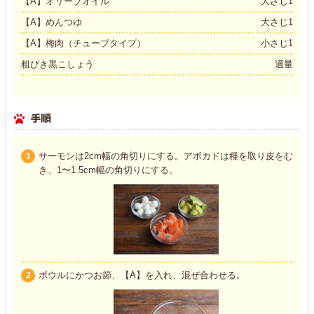
【A】オリーブオイル
大さじ1
【A】めんつゆ
大さじ1
【A】梅肉（チューブタイプ）
小さじ1
粗びき黒こしょう
適量
手順
サーモンは2cm幅の角切りにする。アボカドは種を取り皮をむ
1
き、1〜1.5cm幅の角切りにする。
ボウルにかつお節、【A】を入れ、混ぜ合わせる。
2