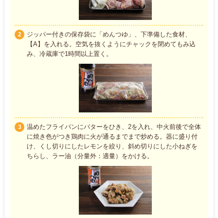
ジッパー付きの保存袋に「めんつゆ」、下準備した食材、
2
【A】を入れる。空気を抜くようにチャックを閉めてもみ込
み、冷蔵庫で1時間以上置く。
温めたフライパンにバターをひき、2を入れ、中火前後で全体
3
に焼き色がつき鶏肉に火が通るまでまで炒める。器に盛り付
け、くし切りにしたレモンを絞り、斜め切りにした小ねぎを
ちらし、ラー油（分量外：適量）をかける。