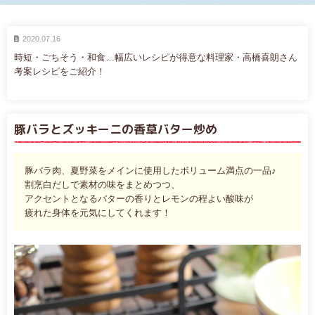
2020.07.16
時短・ごちそう・和食…幅広いレシピが得意な料理家・高橋喜朗さん
考案レシピをご紹介！
豚バラとズッキーニの香草バター炒め
豚バラ肉、夏野菜をメインに使用したボリューム満点の一品♪
割烹白だしで素材の味をまとめつつ、
アクセントとなるバターの香りとレモンの程よい酸味が
疲れた身体を元気にしてくれます！