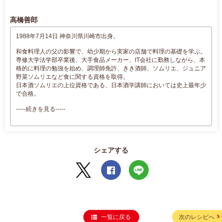
高橋善郎
1988年7月14日 神奈川県川崎市出身。
和食料理人の父の影響で、幼少期から実家の店舗で料理の基礎を学ぶ。
専修大学法学部卒業後、大手食品メーカー、IT会社に勤務しながら、本
格的に料理の勉強を始め、調理師免許、きき酒師、ソムリエ、ジュニア
野菜ソムリエなど食に関する資格を取得。
日本酒ソムリエの上位資格である、日本酒学講師においては史上最年少
で合格。
-----続きを見る-----
シェアする
一覧に戻る
次のレシピへ