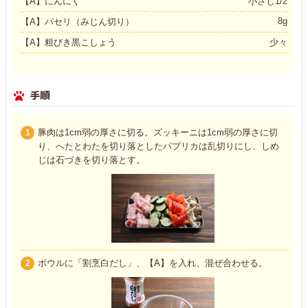
【A】にんにく
小さじ1/2
8g
【A】パセリ（みじん切り）
【A】粗びき黒こしょう
少々
手順
豚肉は1cm弱の厚さに切る。ズッキーニは1cm弱の厚さに切
1
り、へたとわたを切り落としたパプリカは乱切りにし、しめ
じは石づきを切り落とす。
ボウルに「割烹白だし」、【A】を入れ、混ぜ合わせる。
2