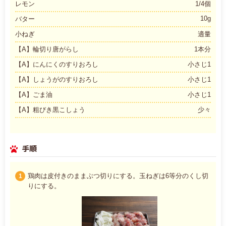
レモン
1/4個
10g
バター
小ねぎ
適量
【A】輪切り唐がらし
1本分
【A】にんにくのすりおろし
小さじ1
【A】しょうがのすりおろし
小さじ1
【A】ごま油
小さじ1
【A】粗びき黒こしょう
少々
手順
鶏肉は皮付きのままぶつ切りにする。玉ねぎは6等分のくし切
1
りにする。