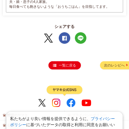
夫・娘・息子の4人家族。
毎日食べても飽きないような「おうちごはん」を目指してます。
シェアする
一覧に戻る
次のレシピへ
鰹節のヤマキ
プライバシーポリシー
私たちがより良い情報を提供できるように、
プライバシー
ポリシー
に基づいたデータの取得と利用に同意をお願いい
会員規約
サイトマップ