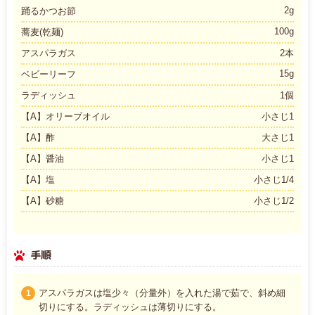
2g
踊るかつお節
100g
蕎麦(乾麺)
アスパラガス
2本
15g
ベビーリーフ
ラディッシュ
1個
【A】オリーブオイル
小さじ1
【A】酢
大さじ1
【A】醤油
小さじ1
【A】塩
小さじ1/4
【A】砂糖
小さじ1/2
手順
アスパラガスは塩少々（分量外）を入れた湯で茹で、斜め細
1
切りにする。ラディッシュは薄切りにする。