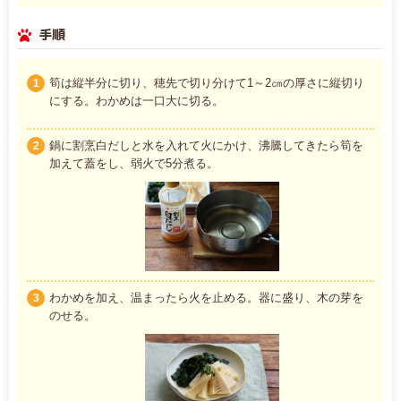
手順
筍は縦半分に切り、穂先で切り分けて1～2㎝の厚さに縦切り
1
にする。わかめは一口大に切る。
鍋に割烹白だしと水を入れて火にかけ、沸騰してきたら筍を
2
加えて蓋をし、弱火で5分煮る。
わかめを加え、温まったら火を止める。器に盛り、木の芽を
3
のせる。