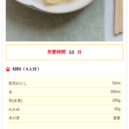
10
所要時間
分
材料（4人分）
50ml
割烹白だし
350ml
水
200g
筍(水煮)
50g
わかめ
木の芽
適量