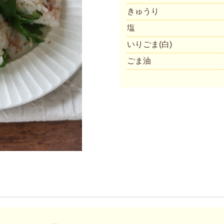
きゅうり
塩
いりごま(白)
ごま油