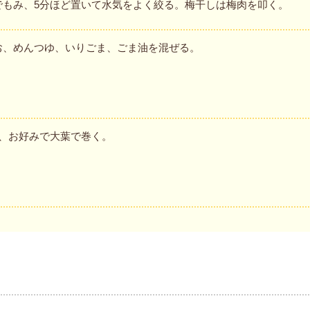
でもみ、5分ほど置いて水気をよく絞る。梅干しは梅肉を叩く。
お、めんつゆ、いりごま、ごま油を混ぜる。
り、お好みで大葉で巻く。