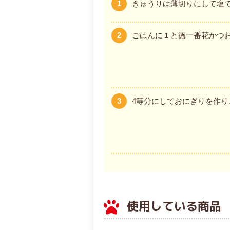
1
きゅうりは薄切りにして塩
2
ごはんに１と徳一番花かつ
3
4等分にしておにぎりを作
使用している商品