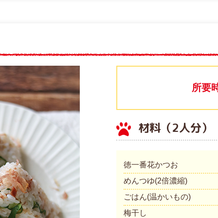
所要
材料（2人分）
徳一番花かつお
めんつゆ(2倍濃縮)
ごはん(温かいもの)
梅干し