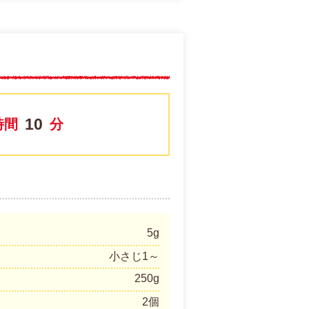
10
時間
分
5g
小さじ1～
250g
2個