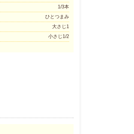
1/3本
ひとつまみ
大さじ1
小さじ1/2