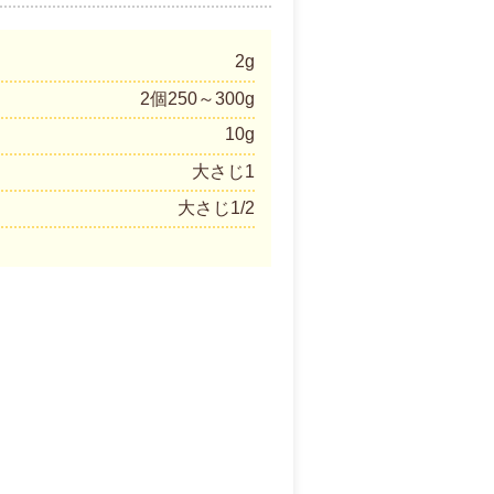
2g
2個250～300g
10g
大さじ1
大さじ1/2