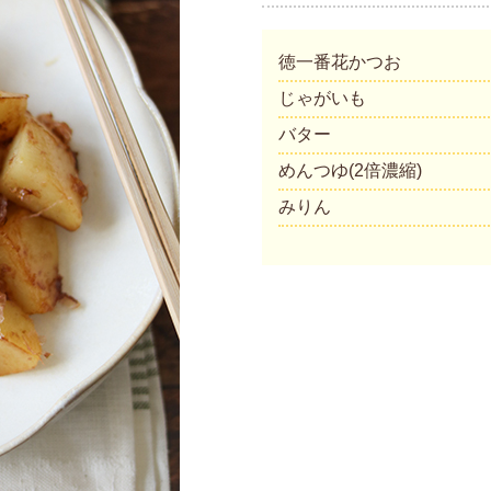
徳一番花かつお
じゃがいも
バター
めんつゆ(2倍濃縮)
みりん