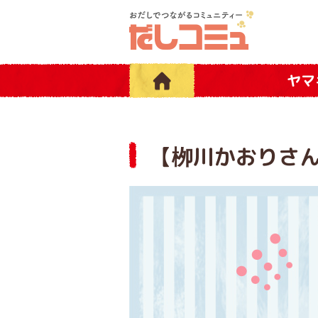
ヤマ
【栁川かおりさん