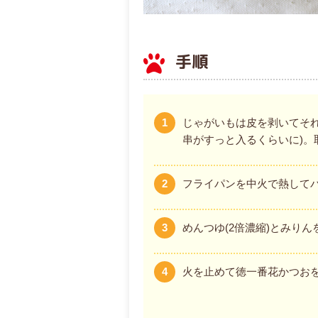
手順
1
じゃがいもは皮を剥いてそれ
串がすっと入るくらいに)
2
フライパンを中火で熱して
3
めんつゆ(2倍濃縮)とみり
4
火を止めて徳一番花かつお