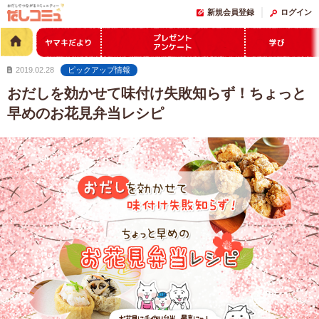
新規会員登録
ログイン
プレゼント
ヤマキだより
学び
アンケート
2019.02.28
ピックアップ情報
おだしを効かせて味付け失敗知らず！ちょっと
早めのお花見弁当レシピ