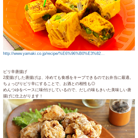
http://www.yamaki.co.jp/recipe/%E6%96%B0%E3%82…
ピリ辛唐揚げ
2度揚げした唐揚げは、冷めても食感をキープできるのでお弁当に最適。
ちょっぴりピリ辛にすることで、お酒との相性も◎
めんつゆをベースに味付けしているので、だしの味もきいた美味しい唐
揚げに仕上がります！