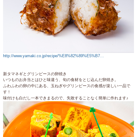
http://www.yamaki.co.jp/recipe/%E8%82%89%E5%B7…
新タマネギとグリンピースの卵焼き
いつものお弁当とはひと味違う、旬の食材をとじ込んだ卵焼き。
ふわふわの卵の中にある、玉ねぎやグリンピースの食感が楽しい一品で
す！
味付けも白だし一本できまるので、失敗することなく簡単に作れます♪