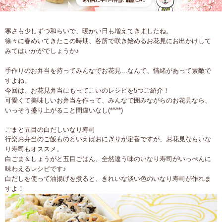
寒さも少しずつ和らいで、暖かい日も増えてきましたね。
徐々に春めいてきたこの時期、各所で咲き始めるお花見にお出かけして
みてはいかがでしょうか♪
手作りのお弁当を持ってみんなでお花見…なんて、情緒があって素敵で
すよね。
今回は、お花見弁当にもってこいのレシピを5つご紹介！
可愛くて美味しいお弁当を作って、みんなで囲みながらのお花見なら、
いっそう盛り上がること間違いなし(*^^*)
ごまと五目の白だしいなり寿司
行楽お弁当のご飯ものといえばおにぎりが定番ですが、お花見ならいな
り寿司もオススメ。
白ごま＆しょうがと五目ごはん、全然違う味のいなり寿司がいっぺんに
味わえるレシピです♪
白だしを使って油揚げを煮ると、きれいな淡い色のいなり寿司が作れま
すよ！