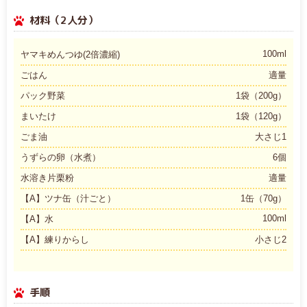
材料（2人分）
100ml
ヤマキめんつゆ(2倍濃縮)
ごはん
適量
パック野菜
1袋（200g）
まいたけ
1袋（120g）
ごま油
大さじ1
うずらの卵（水煮）
6個
水溶き片栗粉
適量
【A】ツナ缶（汁ごと）
1缶（70g）
100ml
【A】水
【A】練りからし
小さじ2
手順