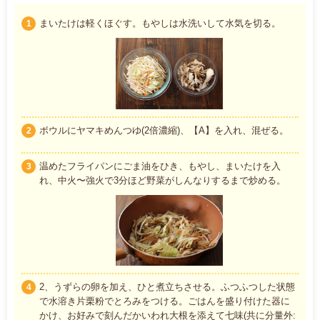
まいたけは軽くほぐす。もやしは水洗いして水気を切る。
1
ボウルにヤマキめんつゆ(2倍濃縮)、【A】を入れ、混ぜる。
2
温めたフライパンにごま油をひき、もやし、まいたけを入
3
れ、中火〜強火で3分ほど野菜がしんなりするまで炒める。
2、うずらの卵を加え、ひと煮立ちさせる。ふつふつした状態
4
で水溶き片栗粉でとろみをつける。ごはんを盛り付けた器に
かけ、お好みで刻んだかいわれ大根を添えて七味(共に分量外: