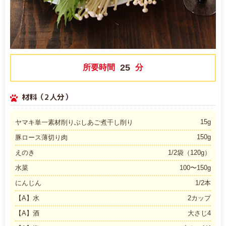
25
所要時間
分
材料（2人分）
15g
ヤマキ単一素材削りぶしあご煮干し削り
150g
豚ロース薄切り肉
えのき
1/2袋（120g）
水菜
100〜150g
にんじん
1/2本
【A】水
2カップ
【A】酒
大さじ4