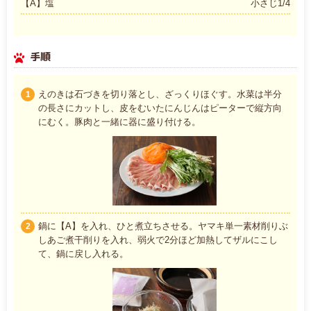
【A】塩
小さじ1/4
手順
えのきは石づきを切り落とし、ざっくりほぐす。水菜は半分
1
の長さにカットし、皮をむいたにんじんはピーターで縦方向
にむく。豚肉と一緒に器に盛り付ける。
鍋に【A】を入れ、ひと煮立ちさせる。ヤマキ単一素材削りぶ
2
しあご煮干削りを入れ、弱火で2分ほど加熱してザルにこし
て、鍋に戻し入れる。