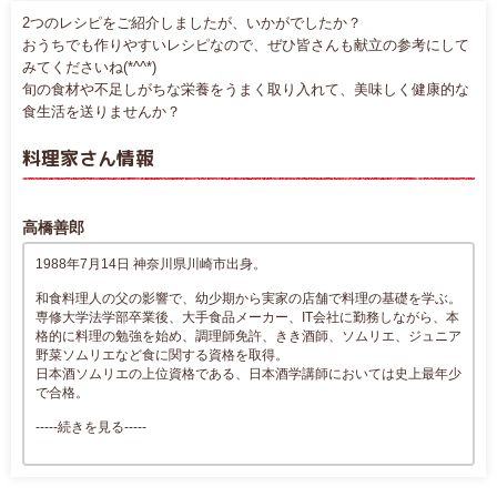
2つのレシピをご紹介しましたが、いかがでしたか？
おうちでも作りやすいレシピなので、ぜひ皆さんも献立の参考にして
みてくださいね(*^^*)
旬の食材や不足しがちな栄養をうまく取り入れて、美味しく健康的な
食生活を送りませんか？
料理家さん情報
高橋善郎
1988年7月14日 神奈川県川崎市出身。
和食料理人の父の影響で、幼少期から実家の店舗で料理の基礎を学ぶ。
専修大学法学部卒業後、大手食品メーカー、IT会社に勤務しながら、本
格的に料理の勉強を始め、調理師免許、きき酒師、ソムリエ、ジュニア
野菜ソムリエなど食に関する資格を取得。
日本酒ソムリエの上位資格である、日本酒学講師においては史上最年少
で合格。
-----続きを見る-----