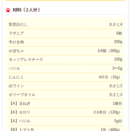
材料（2人分）
割烹白だし
大さじ4
ラザニア
6枚
200g
牛ひき肉
かぼちゃ
1/4個（300g）
100g
モッツアレラチーズ
バジル
3〜5g
にんにく
4片分（15g）
白ワイン
大さじ2
オリーブオイル
大さじ2
【A】玉ねぎ
1個分
【A】セロリ
小1本分（120g）
【A】バジル
5g分
【B】トマト缶
1缶（400g）