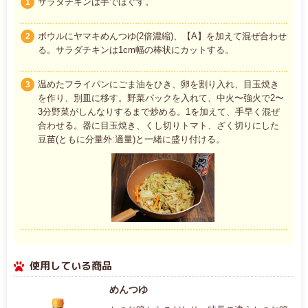
サラダチキンは手でほぐす。
1
ボウルにヤマキめんつゆ(2倍濃縮)、【A】を加えて混ぜ合わせ
2
る。サラダチキンは1cm幅の棒状にカットする。
温めたフライパンにごま油をひき、卵を割り入れ、目玉焼き
3
を作り、別皿に移す。野菜パックを入れて、中火〜強火で2〜
3分野菜がしんなりするまで炒める。1を加えて、手早く混ぜ
合わせる。器に目玉焼き、くし切りトマト、ざく切りにした
豆苗(ともに分量外:適量)と一緒に盛り付ける。
使用している商品
めんつゆ