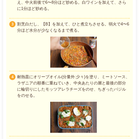
え、中火前後で6〜8分ほど炒める。白ワインを加えて、さら
に1分ほど炒める。
割烹白だし、【B】を加えて、ひと煮立ちさせる。弱火で4〜6
3
分ほど水分が少なくなるまで煮る。
耐熱皿にオリーブオイル(分量外:少々)を塗り、ミートソース、
4
ラザニアの順番に重ねていき、中央あたりの層と最後の部分
に輪切りにしたモッツアレラチーズをのせ、ちぎったバジル
をのせる。