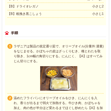
【B】ドライオレガノ
小さじ2
【B】粗挽き黒こしょう
小さじ1
手順
ラザニアは製品の規定通り茹で、オリーブオイル(分量外:適量)
1
をなじませる。かぼちゃの皮はざっくりむき、種とわたを取
り除き、1cm幅の角切りにする。にんにく、【A】はすべてみ
じん切りにする。
温めたフライパンにオリーブオイルをひき、にんにくを入
2
れ、香りが出るまで弱火で加熱する。牛ひき肉、かぼちゃを
加え、肉の色が半分ほど変わるまでほぐし炒めたら【A】を加