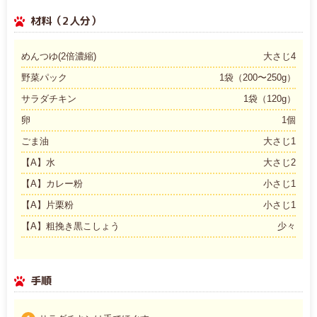
材料（2人分）
めんつゆ(2倍濃縮)
大さじ4
野菜パック
1袋（200〜250g）
サラダチキン
1袋（120g）
卵
1個
ごま油
大さじ1
【A】水
大さじ2
【A】カレー粉
小さじ1
【A】片栗粉
小さじ1
【A】粗挽き黒こしょう
少々
手順