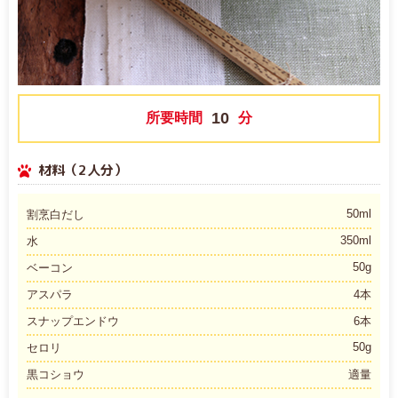
10
所要時間
分
材料（2人分）
50ml
割烹白だし
350ml
水
50g
ベーコン
アスパラ
4本
スナップエンドウ
6本
50g
セロリ
黒コショウ
適量