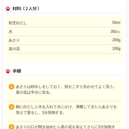
材料（2人分）
50ml
割烹白だし
水
350㏄
200g
あさり
100g
菜の花
手順
あさりは砂出しをしておく。殻をこすり合わせてよく洗う。
1
菜の花は半分に切る。
鍋に白だしと水を入れて火にかけ、沸騰してきたらあさりを
2
加えて蓋をし、1分加熱する。
あさりの口が開き始めたら菜の花を加えてさらに2分加熱す
3