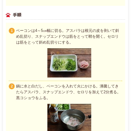
手順
ベーコンは4～5㎝幅に切る。アスパラは根元の皮を剥いて斜
1
め乱切り、スナップエンドウは筋をとって鞘を開く。セロリ
は筋をとって斜め乱切りにする。
鍋に水と白だし、ベーコンを入れて火にかける。沸騰してき
2
たらアスパラ、スナップエンドウ、セロリを加えて2分煮る。
黒コショウをふる。