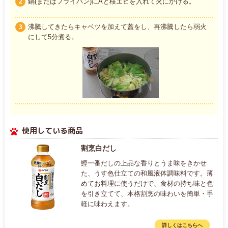
鍋(またはフライパン)にAと桜エビを入れて火にかける。
2
沸騰してきたらキャベツを加えて蓋をし、再沸騰したら弱火
3
にして5分煮る。
使用している商品
割烹白だし
鰹一番だしの上品な香りとうま味をきかせ
た、うす色仕立ての和風液体調味料です。薄
めてお料理に使うだけで、食材の持ち味と色
を引き立てて、本格割烹の味わいを簡単・手
軽に味わえます。
詳しくはこちらへ