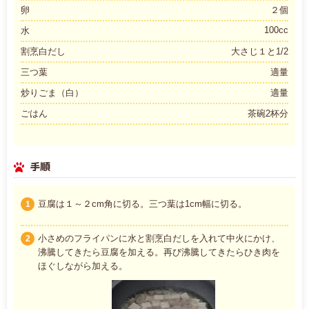
卵
２個
100cc
水
割烹白だし
大さじ１と1/2
三つ葉
適量
炒りごま（白）
適量
ごはん
茶碗2杯分
手順
豆腐は１～２cm角に切る。三つ葉は1cm幅に切る。
1
小さめのフライパンに水と割烹白だしを入れて中火にかけ、
2
沸騰してきたら豆腐を加える。再び沸騰してきたらひき肉を
ほぐしながら加える。