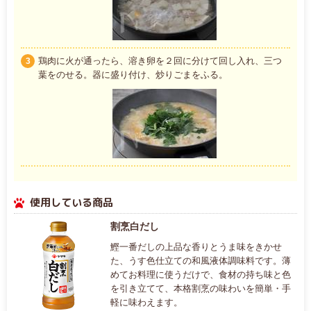
鶏肉に火が通ったら、溶き卵を２回に分けて回し入れ、三つ
3
葉をのせる。器に盛り付け、炒りごまをふる。
使用している商品
割烹白だし
鰹一番だしの上品な香りとうま味をきかせ
た、うす色仕立ての和風液体調味料です。薄
めてお料理に使うだけで、食材の持ち味と色
を引き立てて、本格割烹の味わいを簡単・手
軽に味わえます。