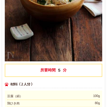
5
所要時間
分
材料（2人分）
100g
豆腐（絹）
80g
鶏ひき肉