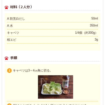
材料（2人分）
50ml
A 割烹白だし
350ml
A 水
キャベツ
1/4個（約300g）
3g
桜エビ
手順
キャベツは3～4㎝角に切る。
1