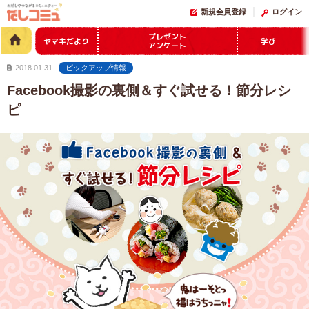
新規会員登録
ログイン
プレゼント
ヤマキだより
学び
アンケート
2018.01.31
ピックアップ情報
Facebook撮影の裏側＆すぐ試せる！節分レシ
ピ