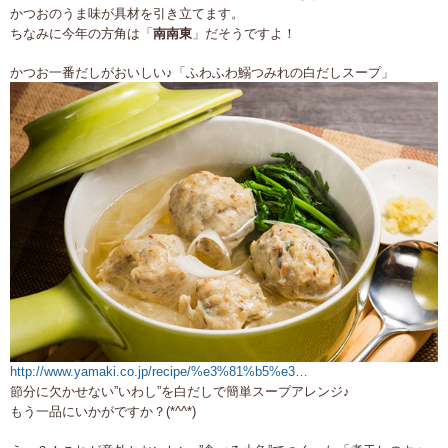
かつおのうま味が具材を引き立てます。
ちなみに今年の方角は「
南南東
」だそうですよ！
かつお一番だしがおいしい♪「ふわふわ鰯つみれの白だしスープ」
http://www.yamaki.co.jp/recipe/%e3%81%b5%e3…
節分に欠かせない”いわし”を白だしで簡単スープアレンジ♪
もう一品にいかがですか？(*^^*)