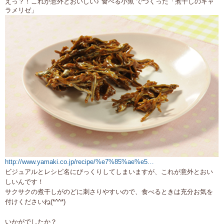
えっ？！これが意外とおいしい♪”食べる小魚”でつくった「煮干しのキャ
ラメリゼ」
http://www.yamaki.co.jp/recipe/%e7%85%ae%e5…
ビジュアルとレシピ名にびっくりしてしまいますが、これが意外とおい
しいんです！
サクサクの煮干しがのどに刺さりやすいので、食べるときは充分お気を
付けくださいね(*^^*)
いかがでしたか？