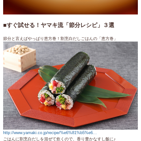
■すぐ試せる！ヤマキ流「節分レシピ」３選
節分と言えばやっぱり恵方巻！割烹白だしごはんの「恵方巻」
http://www.yamaki.co.jp/recipe/%e6%81%b5%e6…
ごはんに割烹白だしを混ぜて炊くので、香り豊かなすし飯に♪