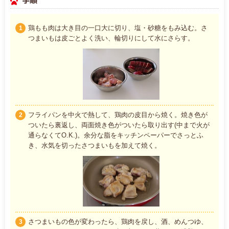
手順
鶏もも肉は大き目の一口大に切り、塩・砂糖をもみ込む。さ
1
つまいもは皮ごとよく洗い、輪切りにして水にさらす。
フライパンを中火で熱して、鶏肉の皮目から焼く。焼き色が
2
ついたら裏返し、両面焼き色がついたら取り出す(中まで火が
通らなくてO.K.)。余分な脂をキッチンペーパーでさっとふ
き、水気を切ったさつまいもを加えて焼く。
さつまいもの色が変わったら、鶏肉を戻し、酒、めんつゆ、
3