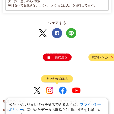
夫・娘・息子の4人家族。
毎日食べても飽きないような「おうちごはん」を目指してます。
シェアする
一覧に戻る
次のレシピへ
鰹節のヤマキ
プライバシーポリシー
私たちがより良い情報を提供できるように、
プライバシー
ポリシー
に基づいたデータの取得と利用に同意をお願いい
会員規約
サイトマップ