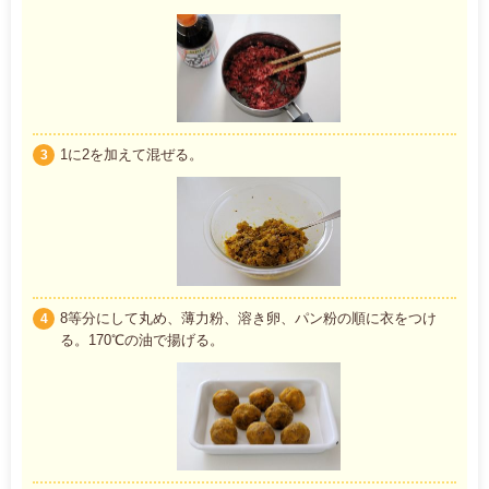
1に2を加えて混ぜる。
3
8等分にして丸め、薄力粉、溶き卵、パン粉の順に衣をつけ
4
る。170℃の油で揚げる。