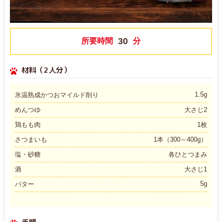
30
所要時間
分
材料（2人分）
1.5g
氷温熟成かつおマイルド削り
めんつゆ
大さじ2
鶏もも肉
1枚
さつまいも
1本（300～400g）
塩・砂糖
各ひとつまみ
酒
大さじ1
5g
バター