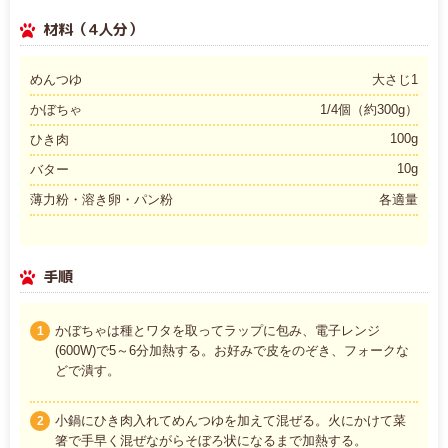
材料（4人分）
めんつゆ
大さじ1
かぼちゃ
1/4個（約300g）
100g
ひき肉
10g
バター
薄力粉・溶き卵・パン粉
各適量
手順
かぼちゃは種とワタを取ってラップに包み、電子レンジ
1
(600W)で5～6分加熱する。お好みで皮をのぞき、フォークな
どで潰す。
小鍋にひき肉入れてめんつゆを加えて混ぜる。火にかけて菜
2
箸で手早く混ぜながらそぼろ状になるまで加熱する。