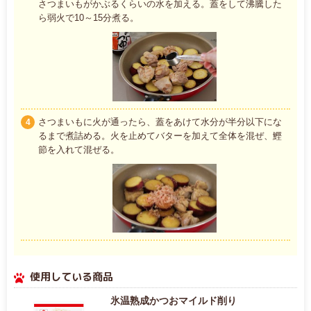
さつまいもがかぶるくらいの水を加える。蓋をして沸騰した
ら弱火で10～15分煮る。
さつまいもに火が通ったら、蓋をあけて水分が半分以下にな
4
るまで煮詰める。火を止めてバターを加えて全体を混ぜ、鰹
節を入れて混ぜる。
使用している商品
氷温熟成かつおマイルド削り