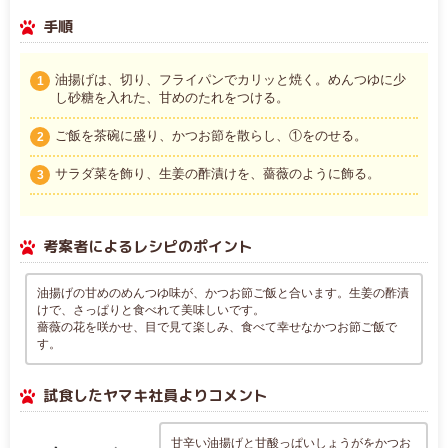
手順
油揚げは、切り、フライパンでカリッと焼く。めんつゆに少
1
し砂糖を入れた、甘めのたれをつける。
ご飯を茶碗に盛り、かつお節を散らし、①をのせる。
2
サラダ菜を飾り、生姜の酢漬けを、薔薇のように飾る。
3
考案者によるレシピのポイント
油揚げの甘めのめんつゆ味が、かつお節ご飯と合います。生姜の酢漬
けで、さっぱりと食べれて美味しいです。
薔薇の花を咲かせ、目で見て楽しみ、食べて幸せなかつお節ご飯で
す。
試食したヤマキ社員よりコメント
甘辛い油揚げと甘酸っぱいしょうがをかつお