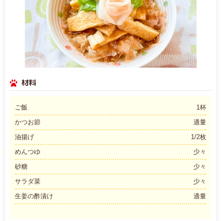
材料
ご飯
1杯
かつお節
適量
油揚げ
1/2枚
めんつゆ
少々
砂糖
少々
サラダ菜
少々
生姜の酢漬け
適量