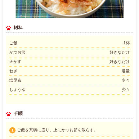
材料
ご飯
1杯
かつお節
好きなだけ
天かす
好きなだけ
ねぎ
適量
塩昆布
少々
しょうゆ
少々
手順
ご飯を茶碗に盛り、上にかつお節を散らす。
1