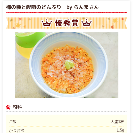
柿の種と鰹節のどんぶり by らんまさん
材料
ご飯
大盛1杯
1.5g
かつお節