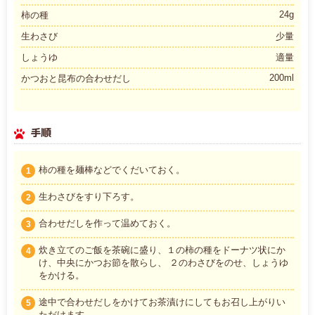
24g
柿の種
生わさび
少量
しょうゆ
適量
200ml
かつおと昆布の合わせだし
手順
柿の種を麺棒などでくだいておく。
1
生わさびをすり下ろす。
2
合わせだしを作って温めておく。
3
炊き立てのご飯を茶碗に盛り、１の柿の種をドーナツ状にか
4
け、中央にかつお節を散らし、 ２のわさびをのせ、しょうゆ
をかける。
途中で合わせだしをかけてお茶漬けにしてもお召し上がりい
5
ただけます。